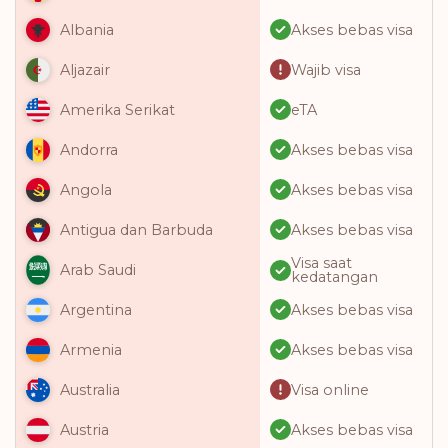
Akses bebas visa
Albania
Wajib visa
Aljazair
eTA
Amerika Serikat
Akses bebas visa
Andorra
Akses bebas visa
Angola
Akses bebas visa
Antigua dan Barbuda
Visa saat
Arab Saudi
kedatangan
Akses bebas visa
Argentina
Akses bebas visa
Armenia
Visa online
Australia
Akses bebas visa
Austria