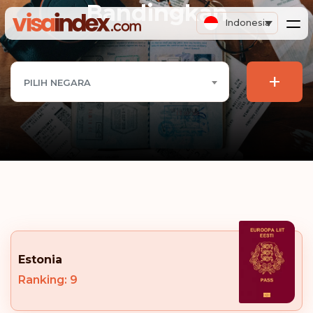
Bandingkan
Indonesia
+
PILIH NEGARA
Estonia
Ranking: 9