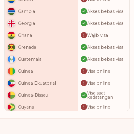
Akses bebas visa
Gambia
Akses bebas visa
Georgia
Wajib visa
Ghana
Akses bebas visa
Grenada
Akses bebas visa
Guatemala
Visa online
Guinea
Visa online
Guinea Ekuatorial
Visa saat
Guinea-Bissau
kedatangan
Visa online
Guyana
Akses bebas visa
Haiti
Akses bebas visa
Honduras