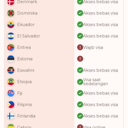
Akses bebas visa
Denmark
Akses bebas visa
Dominika
Akses bebas visa
Ekuador
Akses bebas visa
El Salvador
Wajib visa
Eritrea
-
Estonia
Akses bebas visa
Eswatini
Visa saat
Etiopia
kedatangan
Akses bebas visa
Fiji
Akses bebas visa
Filipina
Akses bebas visa
Finlandia
Visa online
Gabon