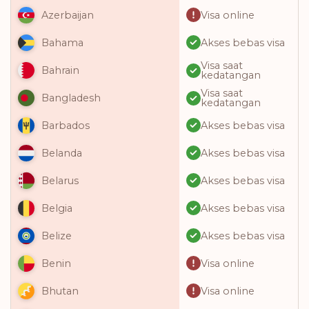
Visa online
Azerbaijan
Akses bebas visa
Bahama
Visa saat
Bahrain
kedatangan
Visa saat
Bangladesh
kedatangan
Akses bebas visa
Barbados
Akses bebas visa
Belanda
Akses bebas visa
Belarus
Akses bebas visa
Belgia
Akses bebas visa
Belize
Visa online
Benin
Visa online
Bhutan