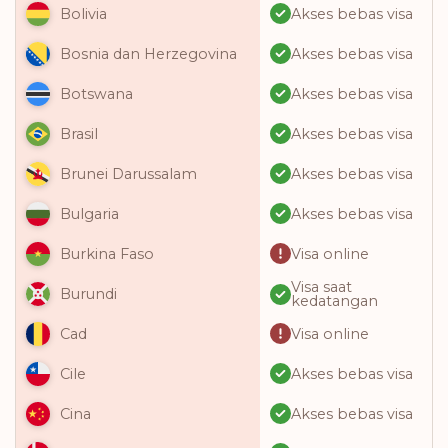
Akses bebas visa
Bolivia
Akses bebas visa
Bosnia dan Herzegovina
Akses bebas visa
Botswana
Akses bebas visa
Brasil
Akses bebas visa
Brunei Darussalam
Akses bebas visa
Bulgaria
Visa online
Burkina Faso
Visa saat
Burundi
kedatangan
Visa online
Cad
Akses bebas visa
Cile
Akses bebas visa
Cina