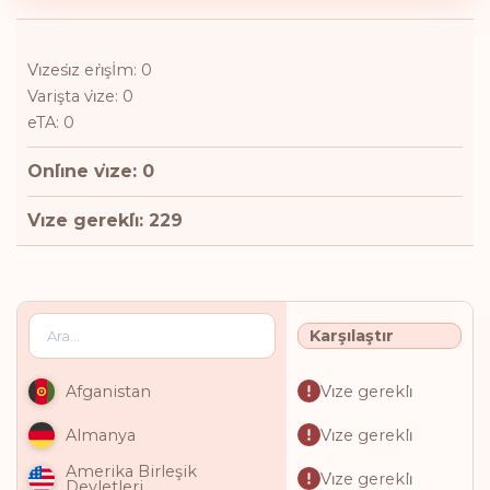
Vi̇zesi̇z eri̇şİm: 0
Varişta vi̇ze: 0
eTA: 0
Onli̇ne vi̇ze: 0
Vi̇ze gerekli̇: 229
Karşılaştır
Vi̇ze gerekli̇
Afganistan
Vi̇ze gerekli̇
Almanya
Amerika Birleşik
Vi̇ze gerekli̇
Devletleri