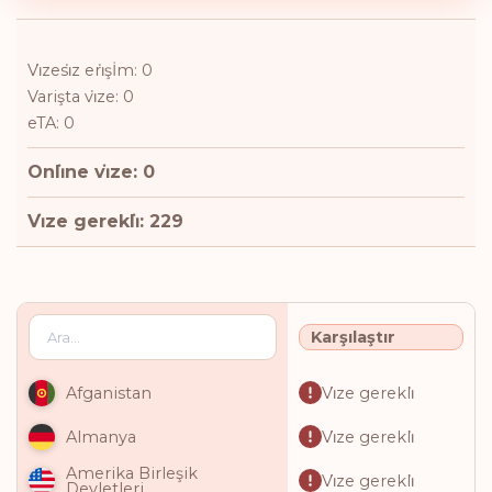
Vi̇zesi̇z eri̇şİm: 0
Varişta vi̇ze: 0
eTA: 0
Onli̇ne vi̇ze: 0
Vi̇ze gerekli̇: 229
Karşılaştır
Vi̇ze gerekli̇
Afganistan
Vi̇ze gerekli̇
Almanya
Amerika Birleşik
Vi̇ze gerekli̇
Devletleri