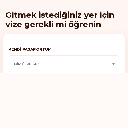
Vi̇ze gerekli̇
Gine-Bissau
Gitmek istediğiniz yer için
Vi̇ze gerekli̇
Grenada
vize gerekli mi öğrenin
Vi̇ze gerekli̇
Guatemala
Vi̇ze gerekli̇
Güney Afrika
KENDI PASAPORTUM
Vi̇ze gerekli̇
Güney Kore
BIR ÜLKE SEÇ
Vi̇ze gerekli̇
Güney Sudan
Vi̇ze gerekli̇
Gürcistan
GITMEK ISTEDIĞIM YER
Vi̇ze gerekli̇
Guyana
BIR ÜLKE SEÇ
Vi̇ze gerekli̇
Haiti
Vi̇ze gerekli̇
Hindistan
Kontrol Et
Vi̇ze gerekli̇
Hırvatistan