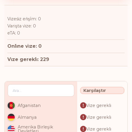
Vi̇zesi̇z eri̇şİm: 0
Varişta vi̇ze: 0
eTA: 0
Onli̇ne vi̇ze: 0
Vi̇ze gerekli̇: 229
Karşılaştır
Vi̇ze gerekli̇
Afganistan
Vi̇ze gerekli̇
Almanya
Amerika Birleşik
Vi̇ze gerekli̇
Devletleri