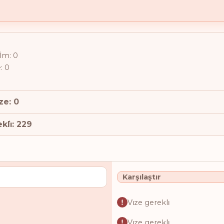
̇şİm: 0
e: 0
̇ze: 0
kli̇: 229
Karşılaştır
Vi̇ze gerekli̇
Vi̇ze gerekli̇