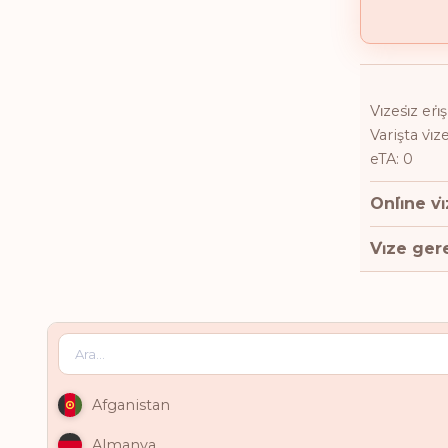
Vi̇zesi̇z eri
Varişta vi̇z
eTA: 0
Onli̇ne vi
Vi̇ze gere
Afganistan
Almanya