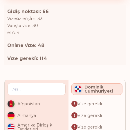
Gidiş noktası: 66
Vi̇zesi̇z eri̇şİm: 33
Varişta vi̇ze: 30
eTA: 4
Onli̇ne vi̇ze: 48
Vi̇ze gerekli̇: 114
Dominik
Cumhuriyeti
Vi̇ze gerekli̇
Afganistan
Vi̇ze gerekli̇
Almanya
Amerika Birleşik
Vi̇ze gerekli̇
Devletleri