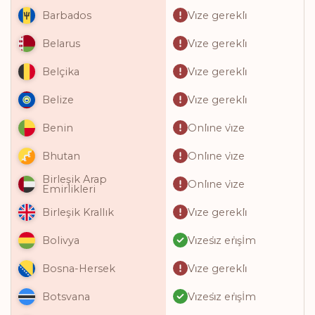
Vi̇ze gerekli̇
Barbados
Vi̇ze gerekli̇
Belarus
Vi̇ze gerekli̇
Belçika
Vi̇ze gerekli̇
Belize
Onli̇ne vi̇ze
Benin
Onli̇ne vi̇ze
Bhutan
Birleşik Arap
Onli̇ne vi̇ze
Emirlikleri
Vi̇ze gerekli̇
Birleşik Krallık
Vi̇zesi̇z eri̇şİm
Bolivya
Vi̇ze gerekli̇
Bosna-Hersek
Vi̇zesi̇z eri̇şİm
Botsvana