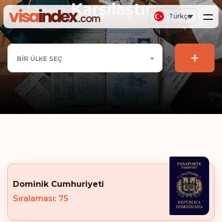
Karşılaştır
Türkçe
+
BIR ÜLKE SEÇ
Dominik Cumhuriyeti
Sıralaması: 75