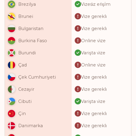
Vi̇zesi̇z eri̇şİm
Brezilya
Vi̇ze gerekli̇
Brunei
Vi̇ze gerekli̇
Bulgaristan
Onli̇ne vi̇ze
Burkina Faso
Varişta vi̇ze
Burundi
Onli̇ne vi̇ze
Çad
Vi̇ze gerekli̇
Çek Cumhuriyeti
Vi̇ze gerekli̇
Cezayir
Varişta vi̇ze
Cibuti
Vi̇ze gerekli̇
Çin
Vi̇ze gerekli̇
Danimarka