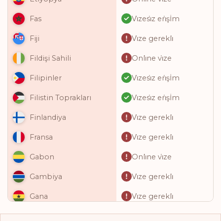
Vi̇zesi̇z eri̇şİm
Fas
Vi̇ze gerekli̇
Fiji
Onli̇ne vi̇ze
Fildişi Sahili
Vi̇zesi̇z eri̇şİm
Filipinler
Vi̇zesi̇z eri̇şİm
Filistin Toprakları
Vi̇ze gerekli̇
Finlandiya
Vi̇ze gerekli̇
Fransa
Onli̇ne vi̇ze
Gabon
Vi̇ze gerekli̇
Gambiya
Vi̇ze gerekli̇
Gana
Onli̇ne vi̇ze
Gine