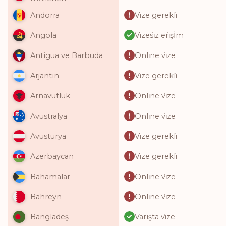
Vi̇ze gerekli̇
Andorra
Vi̇zesi̇z eri̇şİm
Angola
Onli̇ne vi̇ze
Antigua ve Barbuda
Vi̇ze gerekli̇
Arjantin
Onli̇ne vi̇ze
Arnavutluk
Onli̇ne vi̇ze
Avustralya
Vi̇ze gerekli̇
Avusturya
Vi̇ze gerekli̇
Azerbaycan
Onli̇ne vi̇ze
Bahamalar
Onli̇ne vi̇ze
Bahreyn
Varişta vi̇ze
Bangladeş