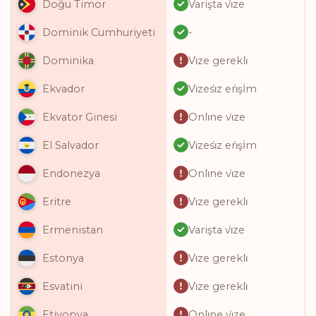
Varişta vi̇ze
Doğu Timor
-
Dominik Cumhuriyeti
Vi̇ze gerekli̇
Dominika
Vi̇zesi̇z eri̇şİm
Ekvador
Onli̇ne vi̇ze
Ekvator Ginesi
Vi̇zesi̇z eri̇şİm
El Salvador
Onli̇ne vi̇ze
Endonezya
Vi̇ze gerekli̇
Eritre
Varişta vi̇ze
Ermenistan
Vi̇ze gerekli̇
Estonya
Vi̇ze gerekli̇
Esvatini
Onli̇ne vi̇ze
Etiyopya