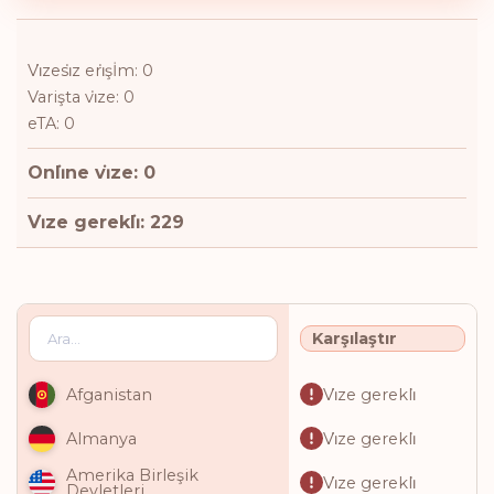
Vi̇zesi̇z eri̇şİm: 0
Varişta vi̇ze: 0
eTA: 0
Onli̇ne vi̇ze: 0
Vi̇ze gerekli̇: 229
Karşılaştır
Vi̇ze gerekli̇
Afganistan
Vi̇ze gerekli̇
Almanya
Amerika Birleşik
Vi̇ze gerekli̇
Devletleri