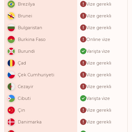
Vi̇ze gerekli̇
Brezilya
Vi̇ze gerekli̇
Brunei
Vi̇ze gerekli̇
Bulgaristan
Onli̇ne vi̇ze
Burkina Faso
Varişta vi̇ze
Burundi
Vi̇ze gerekli̇
Çad
Vi̇ze gerekli̇
Çek Cumhuriyeti
Vi̇ze gerekli̇
Cezayir
Varişta vi̇ze
Cibuti
Vi̇ze gerekli̇
Çin
Vi̇ze gerekli̇
Danimarka