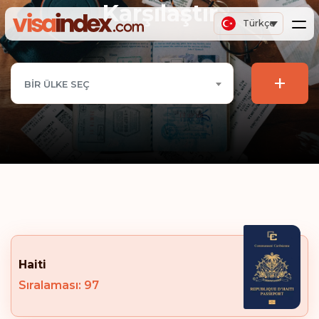
Karşılaştır
Türkçe
+
BIR ÜLKE SEÇ
Haiti
Sıralaması: 97