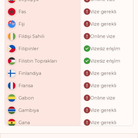
Vi̇ze gerekli̇
Fas
Vi̇ze gerekli̇
Fiji
Onli̇ne vi̇ze
Fildişi Sahili
Vi̇zesi̇z eri̇şİm
Filipinler
Vi̇zesi̇z eri̇şİm
Filistin Toprakları
Vi̇ze gerekli̇
Finlandiya
Vi̇ze gerekli̇
Fransa
Onli̇ne vi̇ze
Gabon
Vi̇ze gerekli̇
Gambiya
Vi̇ze gerekli̇
Gana
Onli̇ne vi̇ze
Gine