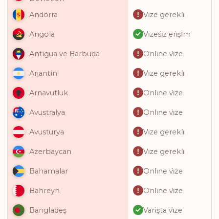
Vi̇ze gerekli̇
Andorra
Vi̇zesi̇z eri̇şİm
Angola
Onli̇ne vi̇ze
Antigua ve Barbuda
Vi̇ze gerekli̇
Arjantin
Onli̇ne vi̇ze
Arnavutluk
Onli̇ne vi̇ze
Avustralya
Vi̇ze gerekli̇
Avusturya
Vi̇ze gerekli̇
Azerbaycan
Onli̇ne vi̇ze
Bahamalar
Onli̇ne vi̇ze
Bahreyn
Varişta vi̇ze
Bangladeş