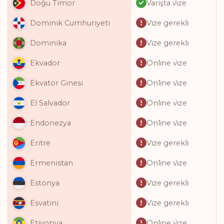
Varişta vi̇ze
Doğu Timor
Vi̇ze gerekli̇
Dominik Cumhuriyeti
Vi̇ze gerekli̇
Dominika
Onli̇ne vi̇ze
Ekvador
Onli̇ne vi̇ze
Ekvator Ginesi
Onli̇ne vi̇ze
El Salvador
Onli̇ne vi̇ze
Endonezya
Vi̇ze gerekli̇
Eritre
Onli̇ne vi̇ze
Ermenistan
Vi̇ze gerekli̇
Estonya
Vi̇ze gerekli̇
Esvatini
Onli̇ne vi̇ze
Etiyopya