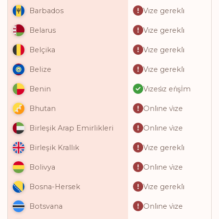
Vi̇ze gerekli̇
Barbados
Vi̇ze gerekli̇
Belarus
Vi̇ze gerekli̇
Belçika
Vi̇ze gerekli̇
Belize
Vi̇zesi̇z eri̇şİm
Benin
Onli̇ne vi̇ze
Bhutan
Onli̇ne vi̇ze
Birleşik Arap Emirlikleri
Vi̇ze gerekli̇
Birleşik Krallık
Onli̇ne vi̇ze
Bolivya
Vi̇ze gerekli̇
Bosna-Hersek
Onli̇ne vi̇ze
Botsvana