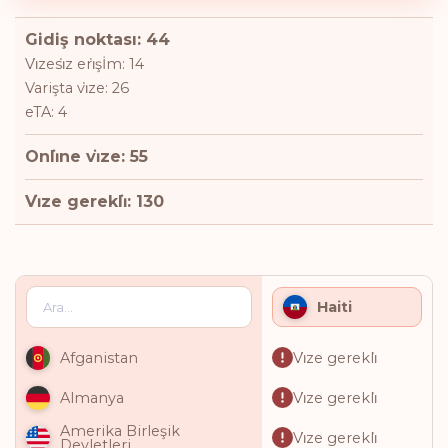
Gidiş noktası: 44
Vi̇zesi̇z eri̇şİm: 14
Varişta vi̇ze: 26
eTA: 4
Onli̇ne vi̇ze: 55
Vi̇ze gerekli̇: 130
Haiti
Vi̇ze gerekli̇
Afganistan
Vi̇ze gerekli̇
Almanya
Amerika Birleşik
Vi̇ze gerekli̇
Devletleri