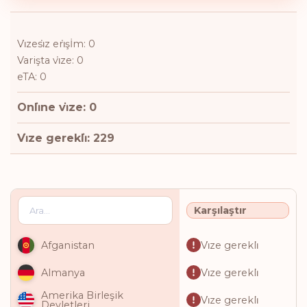
Vi̇zesi̇z eri̇şİm: 0
Varişta vi̇ze: 0
eTA: 0
Onli̇ne vi̇ze: 0
Vi̇ze gerekli̇: 229
Karşılaştır
Vi̇ze gerekli̇
Afganistan
Vi̇ze gerekli̇
Almanya
Amerika Birleşik
Vi̇ze gerekli̇
Devletleri