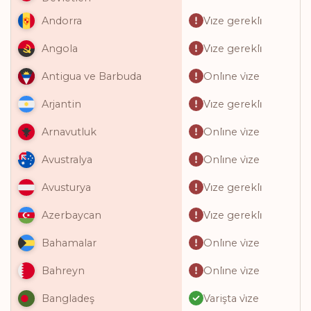
Vi̇ze gerekli̇
Andorra
Vi̇ze gerekli̇
Angola
Onli̇ne vi̇ze
Antigua ve Barbuda
Vi̇ze gerekli̇
Arjantin
Onli̇ne vi̇ze
Arnavutluk
Onli̇ne vi̇ze
Avustralya
Vi̇ze gerekli̇
Avusturya
Vi̇ze gerekli̇
Azerbaycan
Onli̇ne vi̇ze
Bahamalar
Onli̇ne vi̇ze
Bahreyn
Varişta vi̇ze
Bangladeş