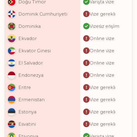
Varişta vi̇ze
Doğu Timor
Vi̇ze gerekli̇
Dominik Cumhuriyeti
Vi̇zesi̇z eri̇şİm
Dominika
Onli̇ne vi̇ze
Ekvador
Onli̇ne vi̇ze
Ekvator Ginesi
Onli̇ne vi̇ze
El Salvador
Onli̇ne vi̇ze
Endonezya
Vi̇ze gerekli̇
Eritre
Vi̇ze gerekli̇
Ermenistan
Vi̇ze gerekli̇
Estonya
Vi̇ze gerekli̇
Esvatini
Varişta vi̇ze
Etiyopya