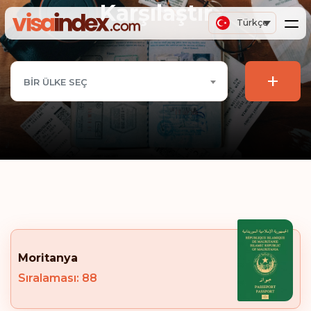
Karşılaştır
Türkçe
+
BIR ÜLKE SEÇ
Moritanya
Sıralaması: 88