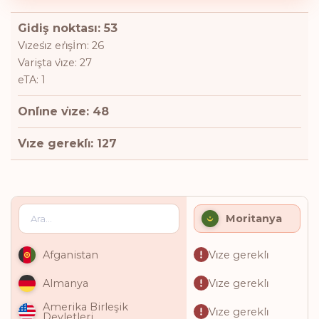
Gidiş noktası: 53
Vi̇zesi̇z eri̇şİm: 26
Varişta vi̇ze: 27
eTA: 1
Onli̇ne vi̇ze: 48
Vi̇ze gerekli̇: 127
Moritanya
Vi̇ze gerekli̇
Afganistan
Vi̇ze gerekli̇
Almanya
Amerika Birleşik
Vi̇ze gerekli̇
Devletleri