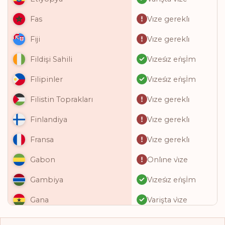
Vi̇ze gerekli̇
Fas
Vi̇ze gerekli̇
Fiji
Vi̇zesi̇z eri̇şİm
Fildişi Sahili
Vi̇zesi̇z eri̇şİm
Filipinler
Vi̇ze gerekli̇
Filistin Toprakları
Vi̇ze gerekli̇
Finlandiya
Vi̇ze gerekli̇
Fransa
Onli̇ne vi̇ze
Gabon
Vi̇zesi̇z eri̇şİm
Gambiya
Varişta vi̇ze
Gana
Onli̇ne vi̇ze
Gine