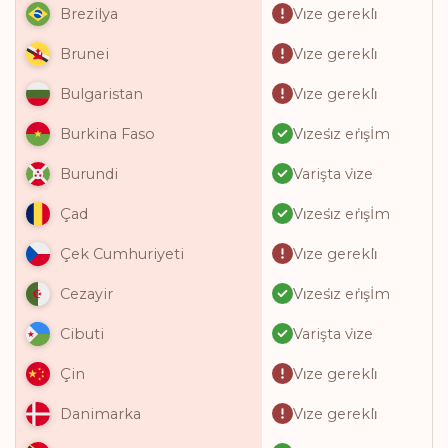
Vi̇ze gerekli̇
Brezilya
Vi̇ze gerekli̇
Brunei
Vi̇ze gerekli̇
Bulgaristan
Vi̇zesi̇z eri̇şİm
Burkina Faso
Varişta vi̇ze
Burundi
Vi̇zesi̇z eri̇şİm
Çad
Vi̇ze gerekli̇
Çek Cumhuriyeti
Vi̇zesi̇z eri̇şİm
Cezayir
Varişta vi̇ze
Cibuti
Vi̇ze gerekli̇
Çin
Vi̇ze gerekli̇
Danimarka