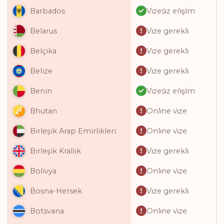
Vi̇zesi̇z eri̇şİm
Barbados
Vi̇ze gerekli̇
Belarus
Vi̇ze gerekli̇
Belçika
Vi̇ze gerekli̇
Belize
Vi̇zesi̇z eri̇şİm
Benin
Onli̇ne vi̇ze
Bhutan
Onli̇ne vi̇ze
Birleşik Arap Emirlikleri
Vi̇ze gerekli̇
Birleşik Krallık
Onli̇ne vi̇ze
Bolivya
Vi̇ze gerekli̇
Bosna-Hersek
Onli̇ne vi̇ze
Botsvana