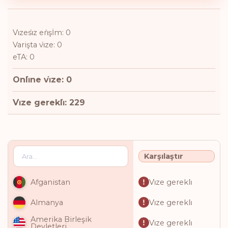
Vi̇zesi̇z eri̇şİm: 0
Varişta vi̇ze: 0
eTA: 0
Onli̇ne vi̇ze: 0
Vi̇ze gerekli̇: 229
Karşılaştır
Vi̇ze gerekli̇
Afganistan
Vi̇ze gerekli̇
Almanya
Amerika Birleşik
Vi̇ze gerekli̇
Devletleri