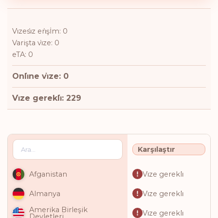
Vi̇zesi̇z eri̇şİm: 0
Varişta vi̇ze: 0
eTA: 0
Onli̇ne vi̇ze: 0
Vi̇ze gerekli̇: 229
Karşılaştır
Vi̇ze gerekli̇
Afganistan
Vi̇ze gerekli̇
Almanya
Amerika Birleşik
Vi̇ze gerekli̇
Devletleri