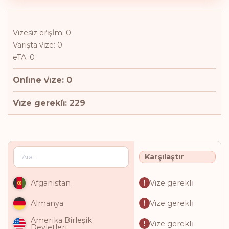
Vi̇zesi̇z eri̇şİm: 0
Varişta vi̇ze: 0
eTA: 0
Onli̇ne vi̇ze: 0
Vi̇ze gerekli̇: 229
Karşılaştır
Vi̇ze gerekli̇
Afganistan
Vi̇ze gerekli̇
Almanya
Amerika Birleşik
Vi̇ze gerekli̇
Devletleri