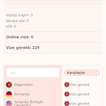
Vi̇zesi̇z eri̇şİm: 0
Varişta vi̇ze: 0
eTA: 0
Onli̇ne vi̇ze: 0
Vi̇ze gerekli̇: 229
Karşılaştır
Vi̇ze gerekli̇
Afganistan
Vi̇ze gerekli̇
Almanya
Amerika Birleşik
Vi̇ze gerekli̇
Devletleri