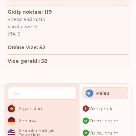
Gidiş noktası: 119
Vi̇zesi̇z eri̇şİm: 83
Varişta vi̇ze: 31
eTA: 5
Onli̇ne vi̇ze: 52
Vi̇ze gerekli̇: 58
Palau
Vi̇ze gerekli̇
Afganistan
Vi̇zesi̇z eri̇şİm
Almanya
Amerika Birleşik
Vi̇zesi̇z eri̇şİm
Devletleri