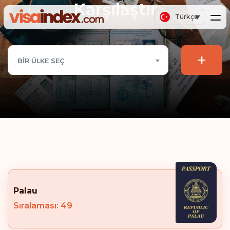
Karşılaştır
Türkçe
+
BIR ÜLKE SEÇ
Palau
Sıralaması: 49