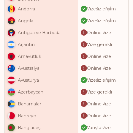
Vi̇zesi̇z eri̇şİm
Andorra
Vi̇zesi̇z eri̇şİm
Angola
Onli̇ne vi̇ze
Antigua ve Barbuda
Vi̇ze gerekli̇
Arjantin
Onli̇ne vi̇ze
Arnavutluk
Onli̇ne vi̇ze
Avustralya
Vi̇zesi̇z eri̇şİm
Avusturya
Vi̇ze gerekli̇
Azerbaycan
Onli̇ne vi̇ze
Bahamalar
Onli̇ne vi̇ze
Bahreyn
Varişta vi̇ze
Bangladeş