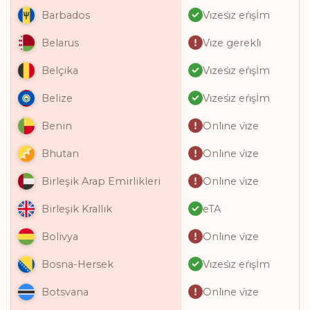
Vi̇zesi̇z eri̇şİm
Barbados
Vi̇ze gerekli̇
Belarus
Vi̇zesi̇z eri̇şİm
Belçika
Vi̇zesi̇z eri̇şİm
Belize
Onli̇ne vi̇ze
Benin
Onli̇ne vi̇ze
Bhutan
Onli̇ne vi̇ze
Birleşik Arap Emirlikleri
eTA
Birleşik Krallık
Onli̇ne vi̇ze
Bolivya
Vi̇zesi̇z eri̇şİm
Bosna-Hersek
Onli̇ne vi̇ze
Botsvana