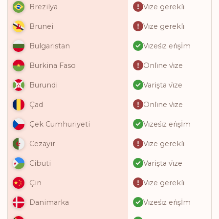
Vi̇ze gerekli̇
Brezilya
Vi̇ze gerekli̇
Brunei
Vi̇zesi̇z eri̇şİm
Bulgaristan
Onli̇ne vi̇ze
Burkina Faso
Varişta vi̇ze
Burundi
Onli̇ne vi̇ze
Çad
Vi̇zesi̇z eri̇şİm
Çek Cumhuriyeti
Vi̇ze gerekli̇
Cezayir
Varişta vi̇ze
Cibuti
Vi̇ze gerekli̇
Çin
Vi̇zesi̇z eri̇şİm
Danimarka