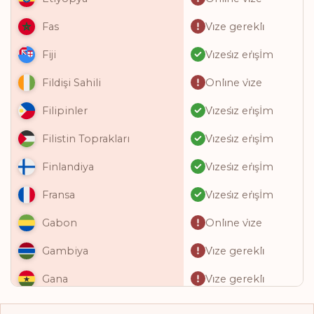
Vi̇ze gerekli̇
Fas
Vi̇zesi̇z eri̇şİm
Fiji
Onli̇ne vi̇ze
Fildişi Sahili
Vi̇zesi̇z eri̇şİm
Filipinler
Vi̇zesi̇z eri̇şİm
Filistin Toprakları
Vi̇zesi̇z eri̇şİm
Finlandiya
Vi̇zesi̇z eri̇şİm
Fransa
Onli̇ne vi̇ze
Gabon
Vi̇ze gerekli̇
Gambiya
Vi̇ze gerekli̇
Gana
Onli̇ne vi̇ze
Gine