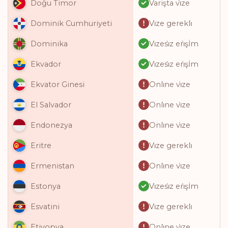
Varişta vi̇ze
Doğu Timor
Vi̇ze gerekli̇
Dominik Cumhuriyeti
Vi̇zesi̇z eri̇şİm
Dominika
Vi̇zesi̇z eri̇şİm
Ekvador
Onli̇ne vi̇ze
Ekvator Ginesi
Onli̇ne vi̇ze
El Salvador
Onli̇ne vi̇ze
Endonezya
Vi̇ze gerekli̇
Eritre
Onli̇ne vi̇ze
Ermenistan
Vi̇zesi̇z eri̇şİm
Estonya
Vi̇ze gerekli̇
Esvatini
Onli̇ne vi̇ze
Etiyopya