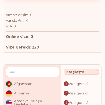
Vi̇zesi̇z eri̇şİm: 0
Varişta vi̇ze: 0
eTA: 0
Onli̇ne vi̇ze: 0
Vi̇ze gerekli̇: 229
Karşılaştır
Vi̇ze gerekli̇
Afganistan
Vi̇ze gerekli̇
Almanya
Amerika Birleşik
Vi̇ze gerekli̇
Devletleri