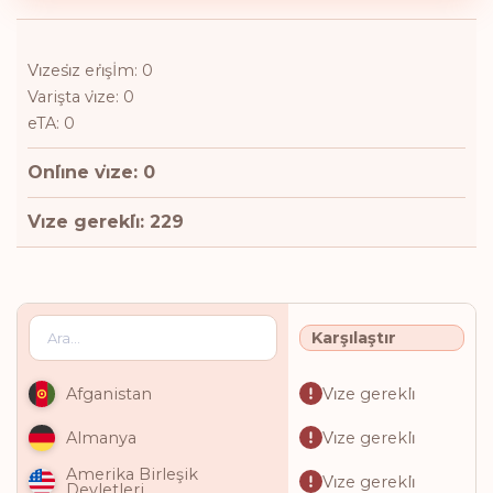
Vi̇zesi̇z eri̇şİm: 0
Varişta vi̇ze: 0
eTA: 0
Onli̇ne vi̇ze: 0
Vi̇ze gerekli̇: 229
Karşılaştır
Vi̇ze gerekli̇
Afganistan
Vi̇ze gerekli̇
Almanya
Amerika Birleşik
Vi̇ze gerekli̇
Devletleri