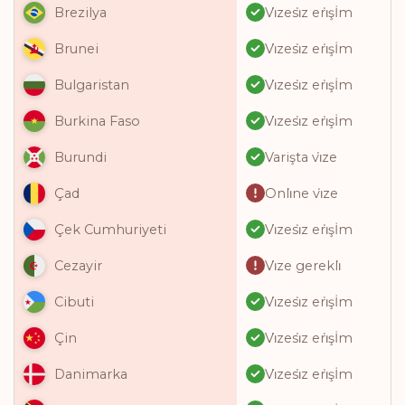
Vi̇zesi̇z eri̇şİm
Brezilya
Vi̇zesi̇z eri̇şİm
Brunei
Vi̇zesi̇z eri̇şİm
Bulgaristan
Vi̇zesi̇z eri̇şİm
Burkina Faso
Varişta vi̇ze
Burundi
Onli̇ne vi̇ze
Çad
Vi̇zesi̇z eri̇şİm
Çek Cumhuriyeti
Vi̇ze gerekli̇
Cezayir
Vi̇zesi̇z eri̇şİm
Cibuti
Vi̇zesi̇z eri̇şİm
Çin
Vi̇zesi̇z eri̇şİm
Danimarka