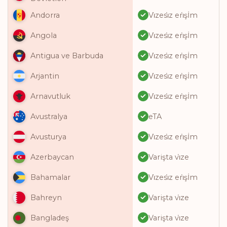
Vi̇zesi̇z eri̇şİm
Andorra
Vi̇zesi̇z eri̇şİm
Angola
Vi̇zesi̇z eri̇şİm
Antigua ve Barbuda
Vi̇zesi̇z eri̇şİm
Arjantin
Vi̇zesi̇z eri̇şİm
Arnavutluk
eTA
Avustralya
Vi̇zesi̇z eri̇şİm
Avusturya
Varişta vi̇ze
Azerbaycan
Vi̇zesi̇z eri̇şİm
Bahamalar
Varişta vi̇ze
Bahreyn
Varişta vi̇ze
Bangladeş