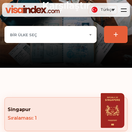
Karşılaştır
Türkçe
+
BIR ÜLKE SEÇ
Singapur
Sıralaması: 1