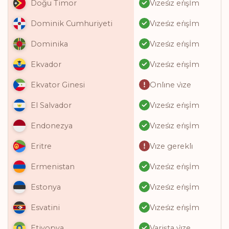
Vi̇zesi̇z eri̇şİm
Doğu Timor
Vi̇zesi̇z eri̇şİm
Dominik Cumhuriyeti
Vi̇zesi̇z eri̇şİm
Dominika
Vi̇zesi̇z eri̇şİm
Ekvador
Onli̇ne vi̇ze
Ekvator Ginesi
Vi̇zesi̇z eri̇şİm
El Salvador
Vi̇zesi̇z eri̇şİm
Endonezya
Vi̇ze gerekli̇
Eritre
Vi̇zesi̇z eri̇şİm
Ermenistan
Vi̇zesi̇z eri̇şİm
Estonya
Vi̇zesi̇z eri̇şİm
Esvatini
Varişta vi̇ze
Etiyopya