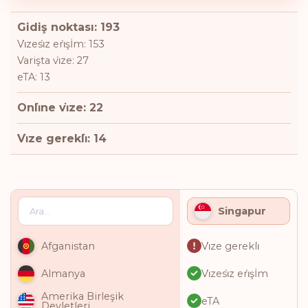
Gidiş noktası: 193
Vi̇zesi̇z eri̇şİm: 153
Varişta vi̇ze: 27
eTA: 13
Onli̇ne vi̇ze: 22
Vi̇ze gerekli̇: 14
Singapur
Vi̇ze gerekli̇
Afganistan
Vi̇zesi̇z eri̇şİm
Almanya
Amerika Birleşik
eTA
Devletleri