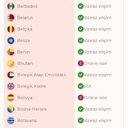
Vi̇zesi̇z eri̇şİm
Barbados
Vi̇zesi̇z eri̇şİm
Belarus
Vi̇zesi̇z eri̇şİm
Belçika
Vi̇zesi̇z eri̇şİm
Belize
Vi̇zesi̇z eri̇şİm
Benin
Onli̇ne vi̇ze
Bhutan
Vi̇zesi̇z eri̇şİm
Birleşik Arap Emirlikleri
eTA
Birleşik Krallık
Onli̇ne vi̇ze
Bolivya
Vi̇zesi̇z eri̇şİm
Bosna-Hersek
Vi̇zesi̇z eri̇şİm
Botsvana