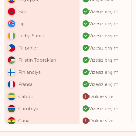
Vi̇zesi̇z eri̇şİm
Fas
Vi̇zesi̇z eri̇şİm
Fiji
Vi̇zesi̇z eri̇şİm
Fildişi Sahili
Vi̇zesi̇z eri̇şİm
Filipinler
Vi̇zesi̇z eri̇şİm
Filistin Toprakları
Vi̇zesi̇z eri̇şİm
Finlandiya
Vi̇zesi̇z eri̇şİm
Fransa
Onli̇ne vi̇ze
Gabon
Vi̇zesi̇z eri̇şİm
Gambiya
Onli̇ne vi̇ze
Gana
Vi̇zesi̇z eri̇şİm
Gine