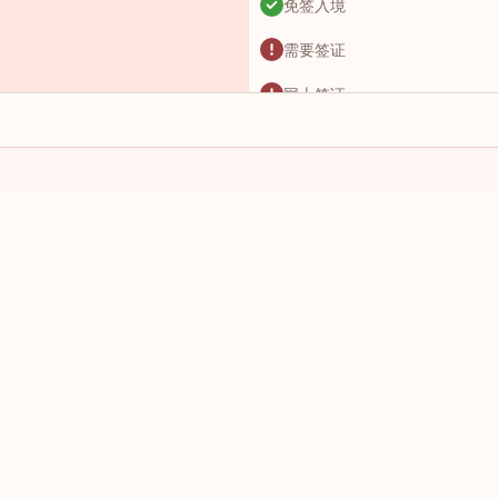
免签入境
需要签证
网上签证
落地签
网上签证
免签入境
我有这个国家的护照：
我想前往：
免签入境
选择一个国家/地区
选择一个
网上签证
落地签
需要签证
落地签
免签入境