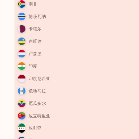
南非
博茨瓦纳
卡塔尔
卢旺达
卢森堡
印度
印度尼西亚
危地马拉
厄瓜多尔
厄立特里亚
叙利亚