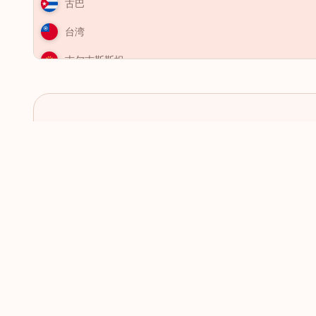
古巴
台湾
吉尔吉斯斯坦
吉布提
哈萨克斯坦
哥伦比亚
检查下个目的地是否需要签
哥斯达黎加
证
喀麦隆
图瓦卢
土库曼斯坦
土耳其
圣卢西亚