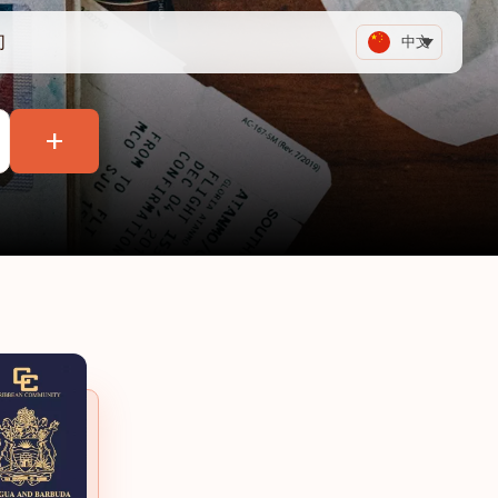
们
中文
+