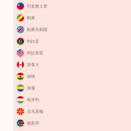
列支敦士登
刚果
刚果共和国
利比亚
利比里亚
加拿大
加纳
加蓬
匈牙利
北马其顿
南苏丹