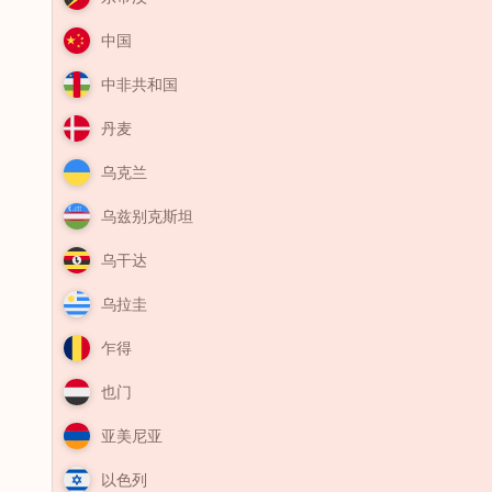
中国
中非共和国
丹麦
乌克兰
乌兹别克斯坦
乌干达
乌拉圭
乍得
也门
亚美尼亚
以色列