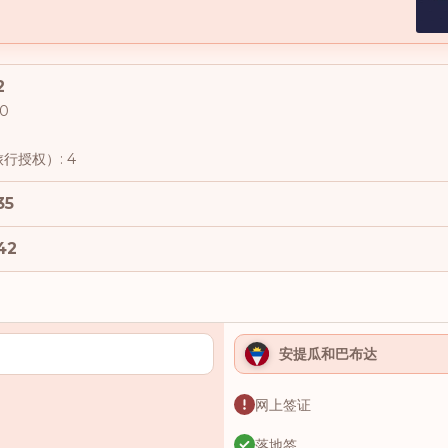
2
0
行授权）: 4
35
42
安提瓜和巴布达
网上签证
落地签