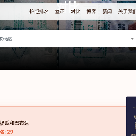
对比
护照排名
签证
对比
博客
新闻
关于我
家/地区
提瓜和巴布达
名: 29