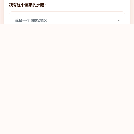
我有这个国家的护照：
网上签证
圣多美和普林西比
选择一个国家/地区
免签入境
圣文森特和格林纳丁斯
需要签证
圣马力诺
我想前往：
网上签证
圭亚那
选择一个国家/地区
落地签
坦桑尼亚
落地签
埃及
查看
网上签证
埃塞俄比亚
需要签证
基里巴斯
网上签证
塔吉克斯坦
需要签证
塞内加尔
探索全球护照
需要签证
塞尔维亚