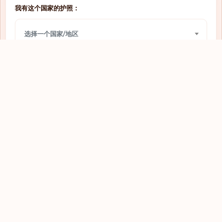
我有这个国家的护照：
需要签证
圣多美和普林西比
选择一个国家/地区
需要签证
圣文森特和格林纳丁斯
需要签证
圣马力诺
我想前往：
需要签证
圭亚那
选择一个国家/地区
需要签证
坦桑尼亚
需要签证
埃及
查看
需要签证
埃塞俄比亚
需要签证
基里巴斯
需要签证
塔吉克斯坦
需要签证
塞内加尔
探索全球护照
需要签证
塞尔维亚