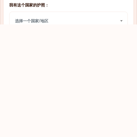
我有这个国家的护照：
网上签证
圣多美和普林西比
选择一个国家/地区
免签入境
圣文森特和格林纳丁斯
免签入境
圣马力诺
我想前往：
网上签证
圭亚那
选择一个国家/地区
落地签
坦桑尼亚
落地签
埃及
查看
网上签证
埃塞俄比亚
免签入境
基里巴斯
网上签证
塔吉克斯坦
落地签
塞内加尔
探索全球护照
需要签证
塞尔维亚