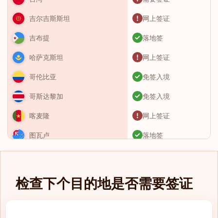
网上签证
吉尔吉斯斯坦
落地签
吉布提
网上签证
哈萨克斯坦
免签入境
哥伦比亚
免签入境
哥斯达黎加
网上签证
喀麦隆
落地签
图瓦卢
需要签证
土库曼斯坦
免签入境
土耳其
检查下个目的地是否需要签证
落地签
圣卢西亚
eTA（电子旅行授
圣基茨和尼维斯
权）