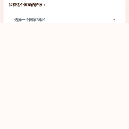
我有这个国家的护照：
需要签证
圣多美和普林西比
选择一个国家/地区
需要签证
圣文森特和格林纳丁斯
需要签证
圣马力诺
我想前往：
需要签证
圭亚那
选择一个国家/地区
需要签证
坦桑尼亚
需要签证
埃及
查看
需要签证
埃塞俄比亚
需要签证
基里巴斯
需要签证
塔吉克斯坦
需要签证
塞内加尔
探索全球护照
需要签证
塞尔维亚