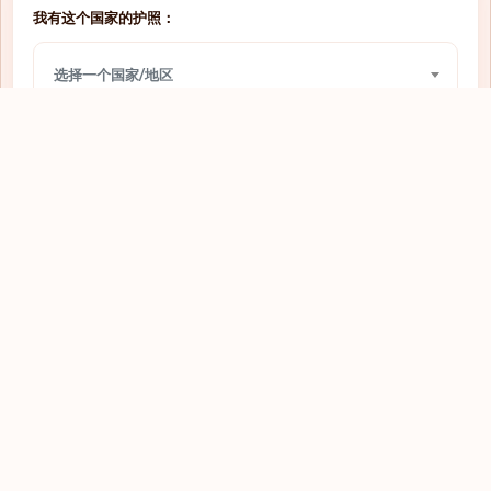
我有这个国家的护照：
免签入境
圣多美和普林西比
选择一个国家/地区
免签入境
圣文森特和格林纳丁斯
需要签证
圣马力诺
我想前往：
免签入境
圭亚那
选择一个国家/地区
落地签
坦桑尼亚
免签入境
埃及
查看
落地签
埃塞俄比亚
需要签证
基里巴斯
免签入境
塔吉克斯坦
落地签
塞内加尔
探索全球护照
需要签证
塞尔维亚