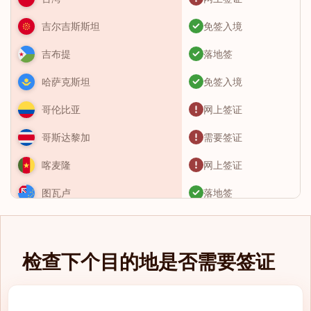
免签入境
吉尔吉斯斯坦
落地签
吉布提
免签入境
哈萨克斯坦
网上签证
哥伦比亚
需要签证
哥斯达黎加
网上签证
喀麦隆
落地签
图瓦卢
需要签证
土库曼斯坦
免签入境
土耳其
检查下个目的地是否需要签证
免签入境
圣卢西亚
eTA（电子旅行授
圣基茨和尼维斯
权）