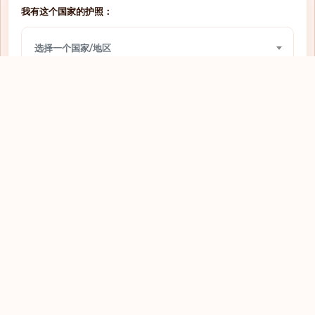
我有这个国家的护照：
网上签证
圣多美和普林西比
选择一个国家/地区
需要签证
圣文森特和格林纳丁斯
需要签证
圣马力诺
我想前往：
网上签证
圭亚那
选择一个国家/地区
网上签证
坦桑尼亚
需要签证
埃及
查看
落地签
埃塞俄比亚
需要签证
基里巴斯
落地签
塔吉克斯坦
需要签证
塞内加尔
探索全球护照
需要签证
塞尔维亚