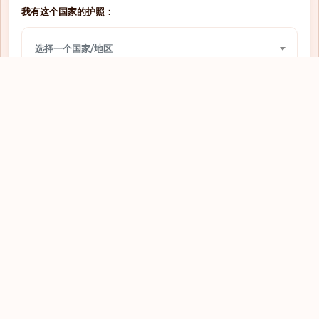
我有这个国家的护照：
网上签证
圣多美和普林西比
选择一个国家/地区
免签入境
圣文森特和格林纳丁斯
需要签证
圣马力诺
我想前往：
网上签证
圭亚那
选择一个国家/地区
落地签
坦桑尼亚
落地签
埃及
查看
网上签证
埃塞俄比亚
需要签证
基里巴斯
网上签证
塔吉克斯坦
落地签
塞内加尔
探索全球护照
需要签证
塞尔维亚