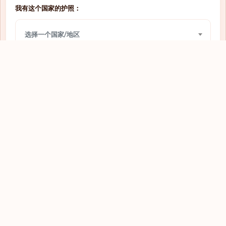
我有这个国家的护照：
需要签证
圣多美和普林西比
选择一个国家/地区
需要签证
圣文森特和格林纳丁斯
需要签证
圣马力诺
我想前往：
需要签证
圭亚那
选择一个国家/地区
需要签证
坦桑尼亚
需要签证
埃及
查看
需要签证
埃塞俄比亚
需要签证
基里巴斯
需要签证
塔吉克斯坦
需要签证
塞内加尔
探索全球护照
需要签证
塞尔维亚