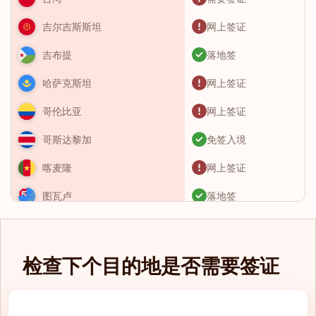
网上签证
吉尔吉斯斯坦
落地签
吉布提
网上签证
哈萨克斯坦
网上签证
哥伦比亚
免签入境
哥斯达黎加
网上签证
喀麦隆
落地签
图瓦卢
需要签证
土库曼斯坦
需要签证
土耳其
检查下个目的地是否需要签证
免签入境
圣卢西亚
eTA（电子旅行授
圣基茨和尼维斯
权）