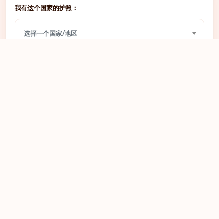
我有这个国家的护照：
网上签证
圣多美和普林西比
选择一个国家/地区
免签入境
圣文森特和格林纳丁斯
需要签证
圣马力诺
我想前往：
网上签证
圭亚那
选择一个国家/地区
免签入境
坦桑尼亚
落地签
埃及
查看
网上签证
埃塞俄比亚
免签入境
基里巴斯
需要签证
塔吉克斯坦
落地签
塞内加尔
探索全球护照
需要签证
塞尔维亚