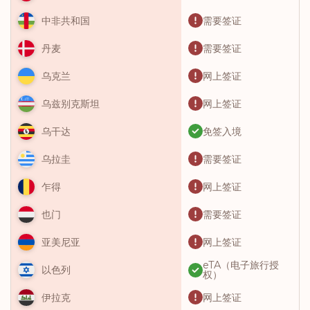
需要签证
中非共和国
需要签证
丹麦
网上签证
乌克兰
网上签证
乌兹别克斯坦
免签入境
乌干达
需要签证
乌拉圭
网上签证
乍得
需要签证
也门
网上签证
亚美尼亚
eTA（电子旅行授
以色列
权）
网上签证
伊拉克