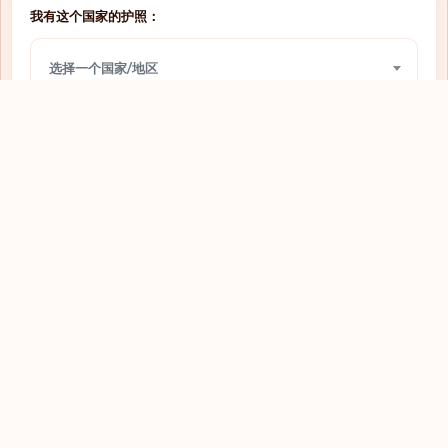
我有这个国家的护照：
需要签证
圣多美和普林西比
选择一个国家/地区
需要签证
圣文森特和格林纳丁斯
需要签证
圣马力诺
我想前往：
需要签证
圭亚那
选择一个国家/地区
需要签证
坦桑尼亚
需要签证
埃及
查看
需要签证
埃塞俄比亚
需要签证
基里巴斯
需要签证
塔吉克斯坦
需要签证
塞内加尔
探索全球护照
需要签证
塞尔维亚