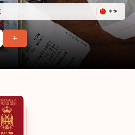
们
中文
+