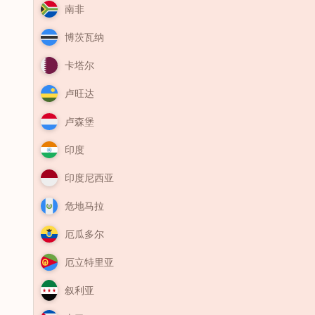
南非
博茨瓦纳
卡塔尔
卢旺达
卢森堡
印度
印度尼西亚
危地马拉
厄瓜多尔
厄立特里亚
叙利亚