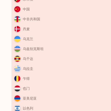
中国
中非共和国
丹麦
乌克兰
乌兹别克斯坦
乌干达
乌拉圭
乍得
也门
亚美尼亚
以色列