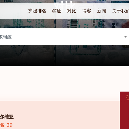
对比
护照排名
签证
对比
博客
新闻
关于我
家/地区
尔维亚
名: 39