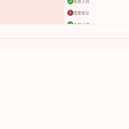
免签入境
需要签证
免签入境
落地签
免签入境
免签入境
我有这个国家的护照：
我想前往：
免签入境
选择一个国家/地区
选择一个
网上签证
落地签
需要签证
免签入境
需要签证