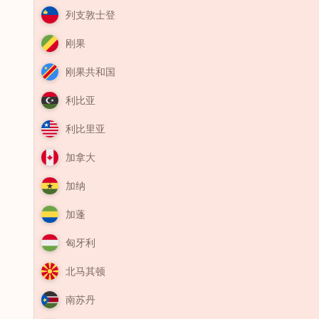
列支敦士登
刚果
刚果共和国
利比亚
利比里亚
加拿大
加纳
加蓬
匈牙利
北马其顿
南苏丹