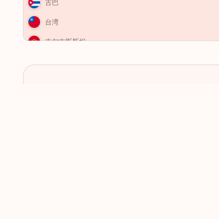
古巴
台湾
吉尔吉斯斯坦
吉布提
哈萨克斯坦
哥伦比亚
检查下个目的地是否需要签
哥斯达黎加
证
喀麦隆
图瓦卢
土库曼斯坦
土耳其
圣卢西亚