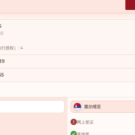
5
00
行授权）: 4
39
55
塞尔维亚
网上签证
落地签