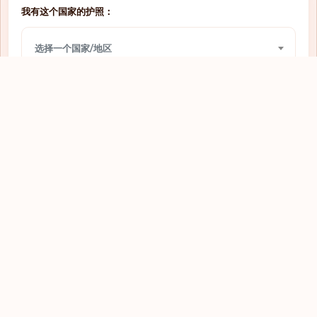
我有这个国家的护照：
网上签证
圣多美和普林西比
选择一个国家/地区
免签入境
圣文森特和格林纳丁斯
免签入境
圣马力诺
我想前往：
需要签证
圭亚那
选择一个国家/地区
落地签
坦桑尼亚
落地签
埃及
查看
落地签
埃塞俄比亚
需要签证
基里巴斯
网上签证
塔吉克斯坦
需要签证
塞内加尔
探索全球护照
需要签证
塞尔维亚