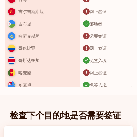
网上签证
吉尔吉斯斯坦
落地签
吉布提
需要签证
哈萨克斯坦
网上签证
哥伦比亚
免签入境
哥斯达黎加
网上签证
喀麦隆
免签入境
图瓦卢
需要签证
土库曼斯坦
需要签证
土耳其
检查下个目的地是否需要签证
免签入境
圣卢西亚
eTA（电子旅行授
圣基茨和尼维斯
权）