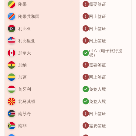
需要签证
刚果
网上签证
刚果共和国
网上签证
利比亚
网上签证
利比里亚
eTA（电子旅行授
加拿大
权）
需要签证
加纳
网上签证
加蓬
免签入境
匈牙利
免签入境
北马其顿
网上签证
南苏丹
需要签证
南非