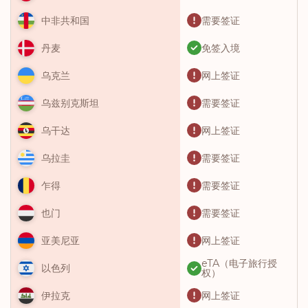
需要签证
中非共和国
免签入境
丹麦
网上签证
乌克兰
需要签证
乌兹别克斯坦
网上签证
乌干达
需要签证
乌拉圭
需要签证
乍得
需要签证
也门
网上签证
亚美尼亚
eTA（电子旅行授
以色列
权）
网上签证
伊拉克