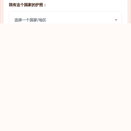
我有这个国家的护照：
网上签证
圣多美和普林西比
选择一个国家/地区
免签入境
圣文森特和格林纳丁斯
免签入境
圣马力诺
我想前往：
网上签证
圭亚那
选择一个国家/地区
落地签
坦桑尼亚
落地签
埃及
查看
网上签证
埃塞俄比亚
免签入境
基里巴斯
落地签
塔吉克斯坦
需要签证
塞内加尔
探索全球护照
免签入境
塞尔维亚