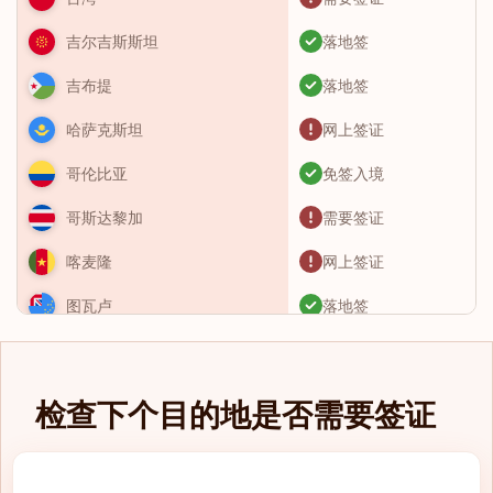
落地签
吉尔吉斯斯坦
落地签
吉布提
网上签证
哈萨克斯坦
免签入境
哥伦比亚
需要签证
哥斯达黎加
网上签证
喀麦隆
落地签
图瓦卢
需要签证
土库曼斯坦
免签入境
土耳其
检查下个目的地是否需要签证
需要签证
圣卢西亚
eTA（电子旅行授
圣基茨和尼维斯
权）