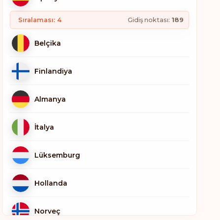
Sıralaması: 4
Gidiş noktası:
189
Belçika
Finlandiya
Almanya
İtalya
Lüksemburg
Hollanda
Norveç