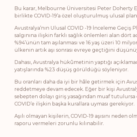
Bu karar, Melbourne Üniversitesi Peter Doherty E
birlikte COVID-19’a özel oluşturulmuş ulusal planın
Avustralya’nın Ulusal COVID -19 İnceleme Geçiş 
salgınına ilişkin farklı sağlık önlemleri alan dört
%94’ünün tam aşılanması ve 16 yaş üzeri 10 milyo
ülkenin artık aşı sonrası evreye geçtiğini düşünü
Dahası, Avustralya hükûmetinin yaptığı açıklam
yatışlarında %23 düşüş görüldüğü söyleniyor.
Bu oranları daha da iyi bir hâle getirmek için Avust
reddetmeye devam edecek. Eğer bir kişi Avustralya
sebepten dolayı giriş yasağından muaf tutulursa o
COVID’e ilişkin başka kurallara uyması gerekiyor.
Aşılı olmayan kişilerin, COVID-19 aşısını neden olm
raporu vermeleri zorunlu kılınabilir.