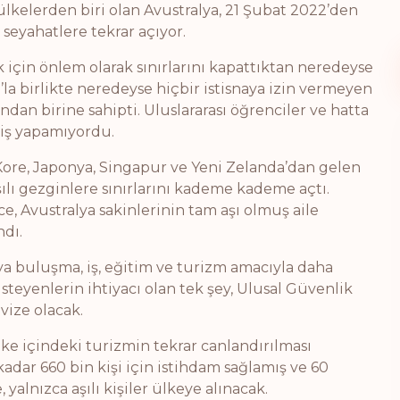
 ülkelerden biri olan Avustralya, 21 Şubat 2022’den
 seyahatlere tekrar açıyor.
k için önlem olarak sınırlarını kapattıktan neredeyse
9’la birlikte neredeyse hiçbir istisnaya izin vermeyen
ndan birine sahipti. Uluslararası öğrenciler ve hatta
iriş yapamıyordu.
Kore, Japonya, Singapur ve Yeni Zelanda’dan gelen
şılı gezginlere sınırlarını kademe kademe açtı.
ece, Avustralya sakinlerinin tam aşı olmuş aile
ndı.
a’ya buluşma, iş, eğitim ve turizm amacıyla daha
isteyenlerin ihtiyacı olan tek şey, Ulusal Güvenlik
vize olacak.
e içindeki turizmin tekrar canlandırılması
dar 660 bin kişi için istihdam sağlamış ve 60
 yalnızca aşılı kişiler ülkeye alınacak.