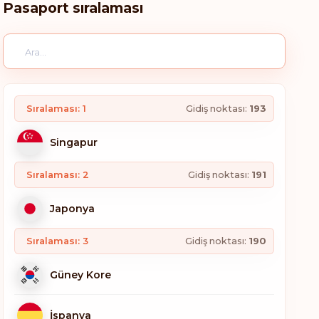
Pasaport sıralaması
Sıralaması: 1
Gidiş noktası:
193
Singapur
Sıralaması: 2
Gidiş noktası:
191
Japonya
Sıralaması: 3
Gidiş noktası:
190
Güney Kore
İspanya