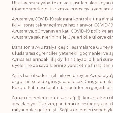
Uluslararası seyahatte en katı kısıtlamaları koyan
itibaren sınırlarını turizm ve iş amacıyla yapılacak
Avustralya, COVID-19 salgınını kontrol altına alma
iki yıl sonra tekrar açılmaya hazırlanıyor. COVID-1
Avustralya, dünyanın en katı COVID-19 politikaları
Avustralya sakinlerinin aile üyeleri bile ülkeye g
Daha sonra Avustralya, çeşitli aşamalarda Güney 
uluslararası öğrenciler, yetenekli göçmenler ve a
Ayrıca aralarındaki ilişkiyi kanıtlayabildikleri sür
üyelerine de sevdiklerini ziyaret etme fırsatı tanı
Artık her ülkeden aşılı aile ve bireyler Avustraly
özgür bir şekilde giriş yapabilecek. Giriş yapmak 
Kurulu Kabinesi tarafından belirlenen geçerli bir 
Alınan önlemlerle nüfusun sağlığı korunurken ülk
amaçlanıyor. Turizm, pandemi öncesinde şu ana ka
milyar dolar getirmişti. Sağlık önlemleri sebebiyle,