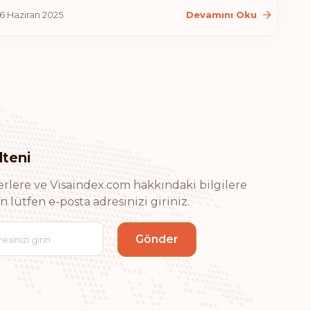
16 Haziran 2025
Devamını Oku
Polonya
Slovakya
Slovenya
Birleşik Arap Emirlikleri
lteni
Sıralaması: 9
Gidiş noktası:
184
rlere ve Visaindex.com hakkındaki bilgilere
n lütfen e-posta adresinizi giriniz.
Estonya
Letonya
Lihtenştayn