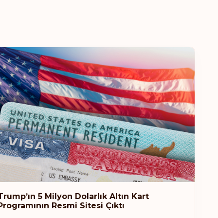
Malta
Portekiz
Birleşik Krallık
Sıralaması: 6
Gidiş noktası:
187
Macaristan
Sıralaması: 7
Gidiş noktası:
186
Kanada
Sıralaması: 8
Gidiş noktası:
185
Trump’ın 5 Milyon Dolarlık Altın Kart
Çek Cumhuriyeti
Programının Resmî Sitesi Çıktı