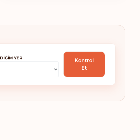
İsveç
İsviçre
Sıralaması: 5
Gidiş noktası:
188
DIĞIM YER
Avusturya
Kontrol
Et
Danimarka
Fransa
Yunanistan
İrlanda