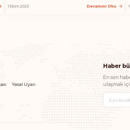
1 Ekim 2025
Devamını Oku
Haber bü
En son habe
ası
Yasal Uyarı
ulaşmak içi