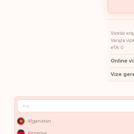
Vi̇zesi̇z eri
Varişta vi̇z
eTA: 0
Onli̇ne vi
Vi̇ze gere
Afganistan
Almanya