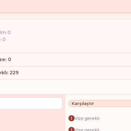
̇şİm: 0
e: 0
̇ze: 0
kli̇: 229
Karşılaştır
Vi̇ze gerekli̇
Vi̇ze gerekli̇