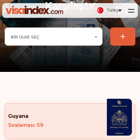
Karşılaştır
Türkçe
+
BIR ÜLKE SEÇ
Guyana
Sıralaması: 59