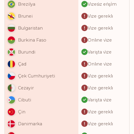
Vi̇zesi̇z eri̇şİm
Brezilya
Vi̇ze gerekli̇
Brunei
Vi̇ze gerekli̇
Bulgaristan
Onli̇ne vi̇ze
Burkina Faso
Varişta vi̇ze
Burundi
Onli̇ne vi̇ze
Çad
Vi̇ze gerekli̇
Çek Cumhuriyeti
Vi̇ze gerekli̇
Cezayir
Varişta vi̇ze
Cibuti
Vi̇ze gerekli̇
Çin
Vi̇ze gerekli̇
Danimarka