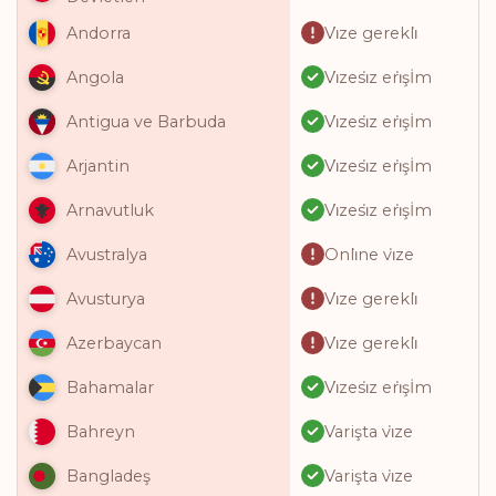
Vi̇ze gerekli̇
Andorra
Vi̇zesi̇z eri̇şİm
Angola
Vi̇zesi̇z eri̇şİm
Antigua ve Barbuda
Vi̇zesi̇z eri̇şİm
Arjantin
Vi̇zesi̇z eri̇şİm
Arnavutluk
Onli̇ne vi̇ze
Avustralya
Vi̇ze gerekli̇
Avusturya
Vi̇ze gerekli̇
Azerbaycan
Vi̇zesi̇z eri̇şİm
Bahamalar
Varişta vi̇ze
Bahreyn
Varişta vi̇ze
Bangladeş