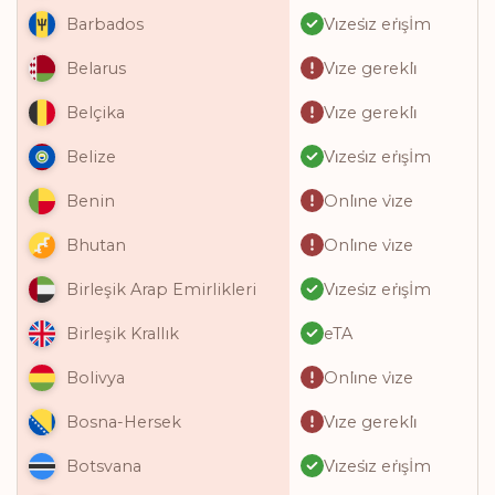
Vi̇zesi̇z eri̇şİm
Barbados
Vi̇ze gerekli̇
Belarus
Vi̇ze gerekli̇
Belçika
Vi̇zesi̇z eri̇şİm
Belize
Onli̇ne vi̇ze
Benin
Onli̇ne vi̇ze
Bhutan
Vi̇zesi̇z eri̇şİm
Birleşik Arap Emirlikleri
eTA
Birleşik Krallık
Onli̇ne vi̇ze
Bolivya
Vi̇ze gerekli̇
Bosna-Hersek
Vi̇zesi̇z eri̇şİm
Botsvana