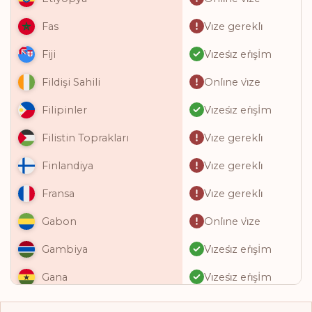
Vi̇ze gerekli̇
Fas
Vi̇zesi̇z eri̇şİm
Fiji
Onli̇ne vi̇ze
Fildişi Sahili
Vi̇zesi̇z eri̇şİm
Filipinler
Vi̇ze gerekli̇
Filistin Toprakları
Vi̇ze gerekli̇
Finlandiya
Vi̇ze gerekli̇
Fransa
Onli̇ne vi̇ze
Gabon
Vi̇zesi̇z eri̇şİm
Gambiya
Vi̇zesi̇z eri̇şİm
Gana
Onli̇ne vi̇ze
Gine