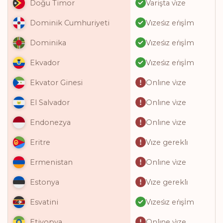
Varişta vi̇ze
Doğu Timor
Vi̇zesi̇z eri̇şİm
Dominik Cumhuriyeti
Vi̇zesi̇z eri̇şİm
Dominika
Vi̇zesi̇z eri̇şİm
Ekvador
Onli̇ne vi̇ze
Ekvator Ginesi
Onli̇ne vi̇ze
El Salvador
Onli̇ne vi̇ze
Endonezya
Vi̇ze gerekli̇
Eritre
Onli̇ne vi̇ze
Ermenistan
Vi̇ze gerekli̇
Estonya
Vi̇zesi̇z eri̇şİm
Esvatini
Onli̇ne vi̇ze
Etiyopya