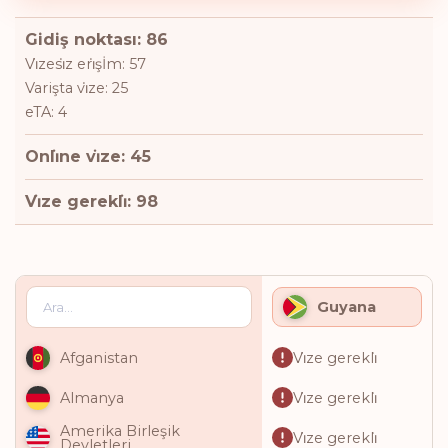
Gidiş noktası: 86
Vi̇zesi̇z eri̇şİm: 57
Varişta vi̇ze: 25
eTA: 4
Onli̇ne vi̇ze: 45
Vi̇ze gerekli̇: 98
Guyana
Vi̇ze gerekli̇
Afganistan
Vi̇ze gerekli̇
Almanya
Amerika Birleşik
Vi̇ze gerekli̇
Devletleri