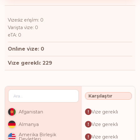
Vi̇zesi̇z eri̇şİm: 0
Varişta vi̇ze: 0
eTA: 0
Onli̇ne vi̇ze: 0
Vi̇ze gerekli̇: 229
Karşılaştır
Vi̇ze gerekli̇
Afganistan
Vi̇ze gerekli̇
Almanya
Amerika Birleşik
Vi̇ze gerekli̇
Devletleri