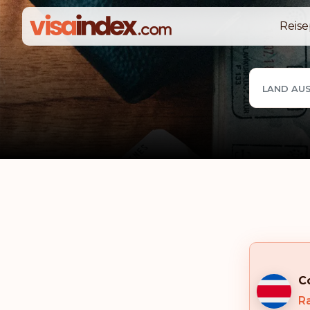
Reise
LAND AU
C
R