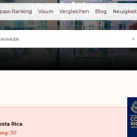
Vergleichen
pass-Ranking
Visum
Vergleichen
Blog
Neuigkei
SWÄHLEN
osta Rica
ang: 30