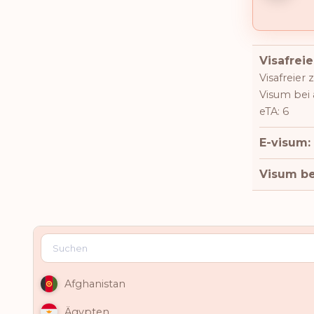
Visafreie
Visafreier 
Visum bei 
eTA: 6
E-visum:
Visum be
Afghanistan
Ägypten