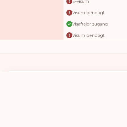
E-visum
Visum benötigt
Visafreier zugang
Visum benötigt
Visafreier zugang
Visafreier zugang
eTA
Visafreier zugang
ICH HABE EINEN REISEPASS VON
ICH MÖCHTE
E-visum
LAND AUSWÄHLEN
LAND AU
Visum bei ankunft
Visafreier zugang
Visafreier zugang