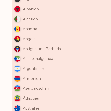
Albanien
Algerien
Andorra
Angola
Antigua und Barbuda
Äquatorialguinea
Argentinien
Armenien
Aserbaidschan
Äthiopien
Australien