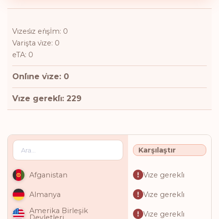
Vi̇zesi̇z eri̇şİm: 0
Varişta vi̇ze: 0
eTA: 0
Onli̇ne vi̇ze: 0
Vi̇ze gerekli̇: 229
Karşılaştır
Vi̇ze gerekli̇
Afganistan
Vi̇ze gerekli̇
Almanya
Amerika Birleşik
Vi̇ze gerekli̇
Devletleri