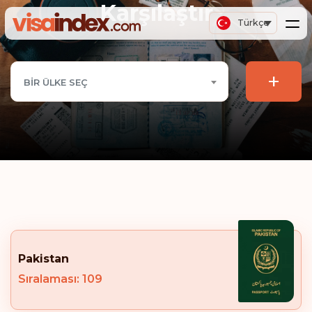
Karşılaştır
Türkçe
+
BIR ÜLKE SEÇ
Pakistan
Sıralaması: 109