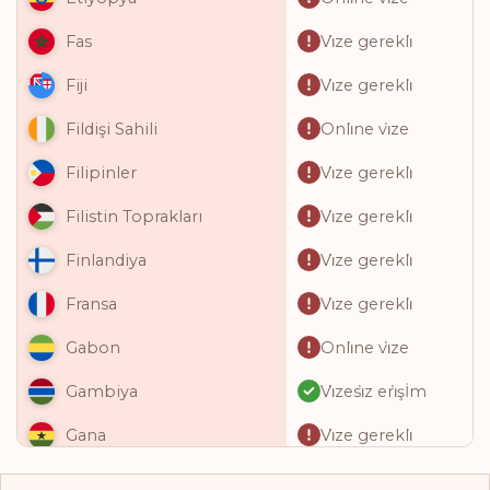
Vi̇ze gerekli̇
Fas
Vi̇ze gerekli̇
Fiji
Onli̇ne vi̇ze
Fildişi Sahili
Vi̇ze gerekli̇
Filipinler
Vi̇ze gerekli̇
Filistin Toprakları
Vi̇ze gerekli̇
Finlandiya
Vi̇ze gerekli̇
Fransa
Onli̇ne vi̇ze
Gabon
Vi̇zesi̇z eri̇şİm
Gambiya
Vi̇ze gerekli̇
Gana
Onli̇ne vi̇ze
Gine