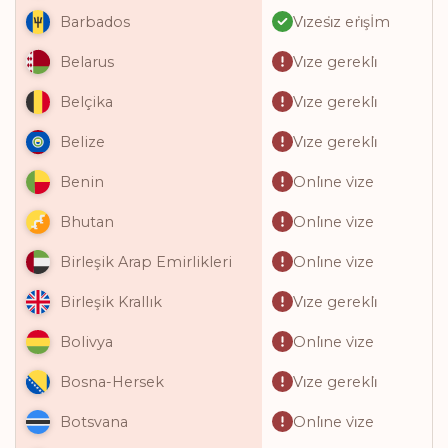
Vi̇zesi̇z eri̇şİm
Barbados
Vi̇ze gerekli̇
Belarus
Vi̇ze gerekli̇
Belçika
Vi̇ze gerekli̇
Belize
Onli̇ne vi̇ze
Benin
Onli̇ne vi̇ze
Bhutan
Onli̇ne vi̇ze
Birleşik Arap Emirlikleri
Vi̇ze gerekli̇
Birleşik Krallık
Onli̇ne vi̇ze
Bolivya
Vi̇ze gerekli̇
Bosna-Hersek
Onli̇ne vi̇ze
Botsvana