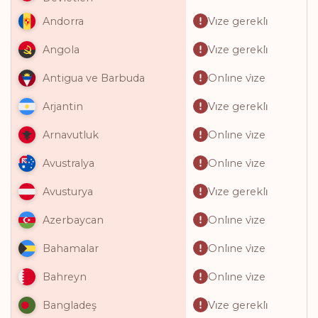
Vi̇ze gerekli̇
Andorra
Vi̇ze gerekli̇
Angola
Onli̇ne vi̇ze
Antigua ve Barbuda
Vi̇ze gerekli̇
Arjantin
Onli̇ne vi̇ze
Arnavutluk
Onli̇ne vi̇ze
Avustralya
Vi̇ze gerekli̇
Avusturya
Onli̇ne vi̇ze
Azerbaycan
Onli̇ne vi̇ze
Bahamalar
Onli̇ne vi̇ze
Bahreyn
Vi̇ze gerekli̇
Bangladeş