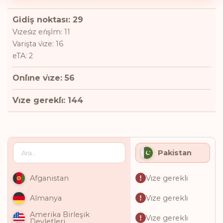
Gidiş noktası: 29
Vi̇zesi̇z eri̇şİm: 11
Varişta vi̇ze: 16
eTA: 2
Onli̇ne vi̇ze: 56
Vi̇ze gerekli̇: 144
Pakistan
Vi̇ze gerekli̇
Afganistan
Vi̇ze gerekli̇
Almanya
Amerika Birleşik
Vi̇ze gerekli̇
Devletleri