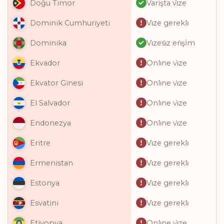
Varişta vi̇ze
Doğu Timor
Vi̇ze gerekli̇
Dominik Cumhuriyeti
Vi̇zesi̇z eri̇şİm
Dominika
Onli̇ne vi̇ze
Ekvador
Onli̇ne vi̇ze
Ekvator Ginesi
Onli̇ne vi̇ze
El Salvador
Onli̇ne vi̇ze
Endonezya
Vi̇ze gerekli̇
Eritre
Vi̇ze gerekli̇
Ermenistan
Vi̇ze gerekli̇
Estonya
Vi̇ze gerekli̇
Esvatini
Onli̇ne vi̇ze
Etiyopya