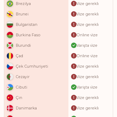
Vi̇ze gerekli̇
Brezilya
Vi̇ze gerekli̇
Brunei
Vi̇ze gerekli̇
Bulgaristan
Onli̇ne vi̇ze
Burkina Faso
Varişta vi̇ze
Burundi
Onli̇ne vi̇ze
Çad
Vi̇ze gerekli̇
Çek Cumhuriyeti
Vi̇ze gerekli̇
Cezayir
Varişta vi̇ze
Cibuti
Vi̇ze gerekli̇
Çin
Vi̇ze gerekli̇
Danimarka