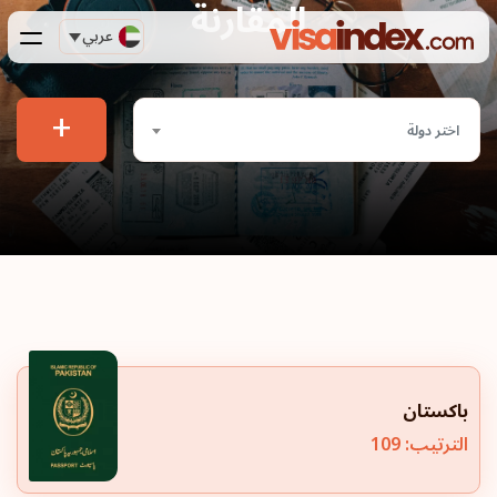
المقارنة
عربي
+
اختر دولة
باكستان
الترتيب: 109