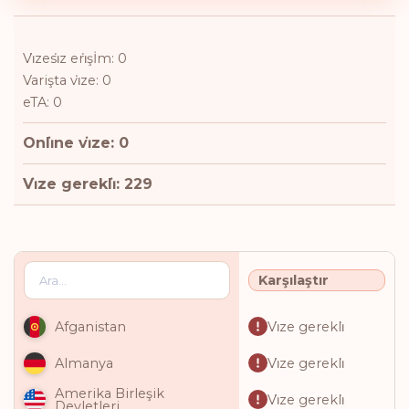
Vi̇zesi̇z eri̇şİm: 0
Varişta vi̇ze: 0
eTA: 0
Onli̇ne vi̇ze: 0
Vi̇ze gerekli̇: 229
Karşılaştır
Vi̇ze gerekli̇
Afganistan
Vi̇ze gerekli̇
Almanya
Amerika Birleşik
Vi̇ze gerekli̇
Devletleri