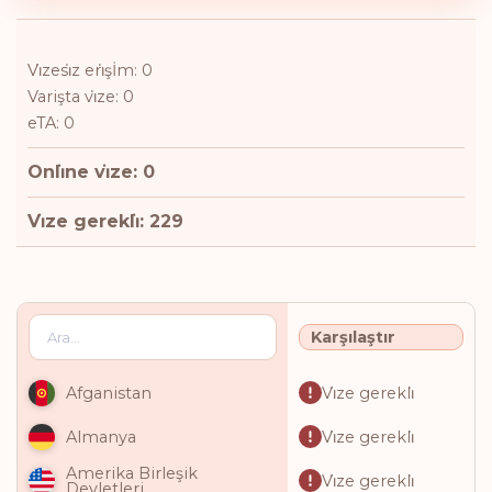
Vi̇zesi̇z eri̇şİm: 0
Varişta vi̇ze: 0
eTA: 0
Onli̇ne vi̇ze: 0
Vi̇ze gerekli̇: 229
Karşılaştır
Vi̇ze gerekli̇
Afganistan
Vi̇ze gerekli̇
Almanya
Amerika Birleşik
Vi̇ze gerekli̇
Devletleri