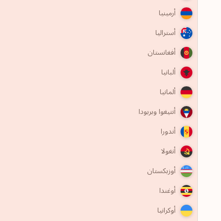
أرمينيا
أستراليا
أفغانستان
ألبانيا
ألمانيا
أنتيغوا وبربودا
أندورا
أنغولا
أوزبكستان
أوغندا
أوكرانيا