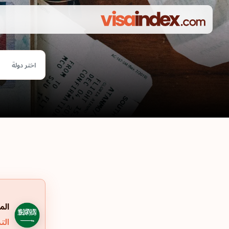
اختر دولة
الم
التر