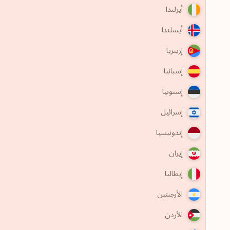
أيرلندا
أيسلندا
إريتريا
إسبانيا
إستونيا
إسرائيل
إندونيسيا
إيران
إيطاليا
الأرجنتين
الأردن