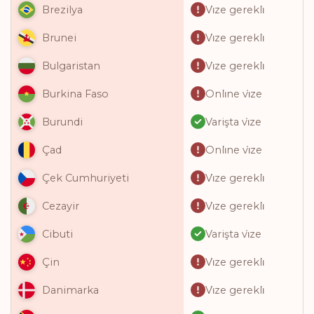
Vi̇ze gerekli̇
Brezilya
Vi̇ze gerekli̇
Brunei
Vi̇ze gerekli̇
Bulgaristan
Onli̇ne vi̇ze
Burkina Faso
Varişta vi̇ze
Burundi
Onli̇ne vi̇ze
Çad
Vi̇ze gerekli̇
Çek Cumhuriyeti
Vi̇ze gerekli̇
Cezayir
Varişta vi̇ze
Cibuti
Vi̇ze gerekli̇
Çin
Vi̇ze gerekli̇
Danimarka