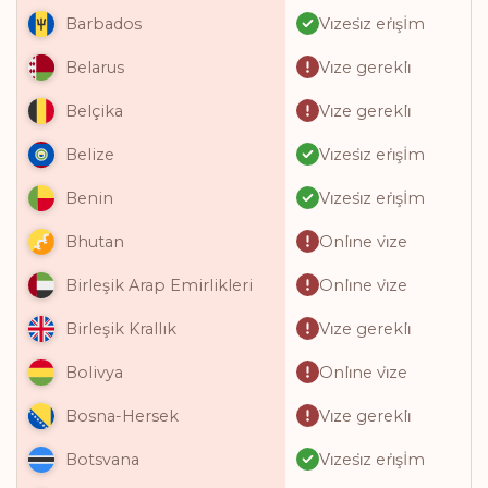
Vi̇zesi̇z eri̇şİm
Barbados
Vi̇ze gerekli̇
Belarus
Vi̇ze gerekli̇
Belçika
Vi̇zesi̇z eri̇şİm
Belize
Vi̇zesi̇z eri̇şİm
Benin
Onli̇ne vi̇ze
Bhutan
Onli̇ne vi̇ze
Birleşik Arap Emirlikleri
Vi̇ze gerekli̇
Birleşik Krallık
Onli̇ne vi̇ze
Bolivya
Vi̇ze gerekli̇
Bosna-Hersek
Vi̇zesi̇z eri̇şİm
Botsvana