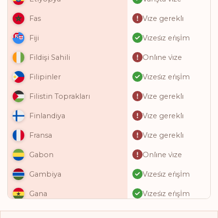
Vi̇ze gerekli̇
Fas
Vi̇zesi̇z eri̇şİm
Fiji
Onli̇ne vi̇ze
Fildişi Sahili
Vi̇zesi̇z eri̇şİm
Filipinler
Vi̇ze gerekli̇
Filistin Toprakları
Vi̇ze gerekli̇
Finlandiya
Vi̇ze gerekli̇
Fransa
Onli̇ne vi̇ze
Gabon
Vi̇zesi̇z eri̇şİm
Gambiya
Vi̇zesi̇z eri̇şİm
Gana
Onli̇ne vi̇ze
Gine