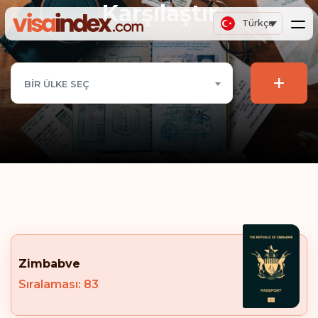
Karşılaştır
Türkçe
+
BIR ÜLKE SEÇ
Zimbabve
Sıralaması: 83