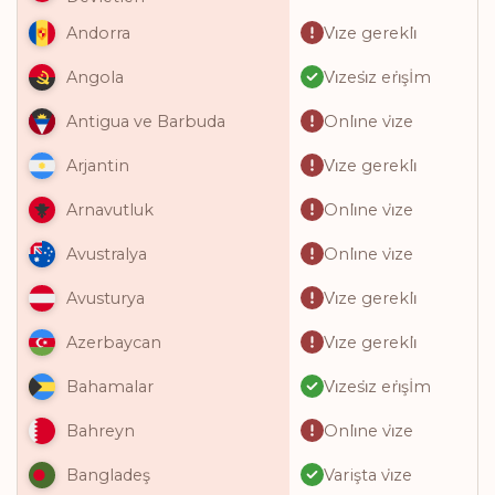
Vi̇ze gerekli̇
Andorra
Vi̇zesi̇z eri̇şİm
Angola
Onli̇ne vi̇ze
Antigua ve Barbuda
Vi̇ze gerekli̇
Arjantin
Onli̇ne vi̇ze
Arnavutluk
Onli̇ne vi̇ze
Avustralya
Vi̇ze gerekli̇
Avusturya
Vi̇ze gerekli̇
Azerbaycan
Vi̇zesi̇z eri̇şİm
Bahamalar
Onli̇ne vi̇ze
Bahreyn
Varişta vi̇ze
Bangladeş