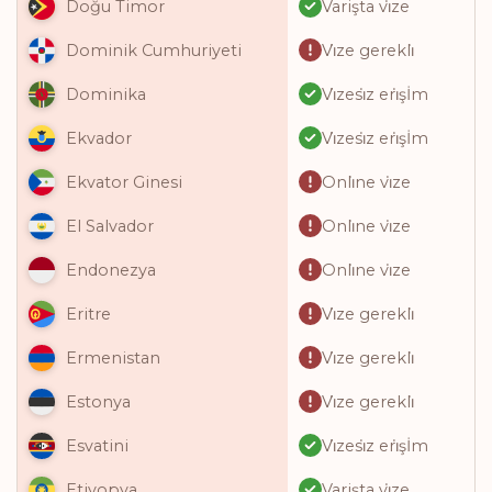
Varişta vi̇ze
Doğu Timor
Vi̇ze gerekli̇
Dominik Cumhuriyeti
Vi̇zesi̇z eri̇şİm
Dominika
Vi̇zesi̇z eri̇şİm
Ekvador
Onli̇ne vi̇ze
Ekvator Ginesi
Onli̇ne vi̇ze
El Salvador
Onli̇ne vi̇ze
Endonezya
Vi̇ze gerekli̇
Eritre
Vi̇ze gerekli̇
Ermenistan
Vi̇ze gerekli̇
Estonya
Vi̇zesi̇z eri̇şİm
Esvatini
Varişta vi̇ze
Etiyopya