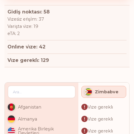
Gidiş noktası: 58
Vi̇zesi̇z eri̇şİm: 37
Varişta vi̇ze: 19
eTA: 2
Onli̇ne vi̇ze: 42
Vi̇ze gerekli̇: 129
Zimbabve
Vi̇ze gerekli̇
Afganistan
Vi̇ze gerekli̇
Almanya
Amerika Birleşik
Vi̇ze gerekli̇
Devletleri