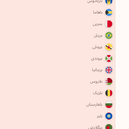
باربادوس
باهاما
بحرین
برزیل
برونئی
بروندی
بریتانیا
بلاروس
بلژیک
بلغارستان
بلیز
بنگلادش