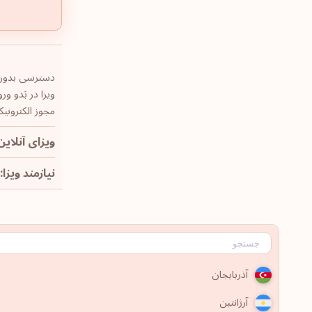
دسترسی بدون و
ویزا در بَدو ورود
مجوز الکترونیک
ویزای آنلاین:
نیازمند ویزا: 229
آذربایجان
آرژانتین