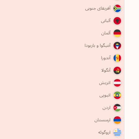
آفریقای جنوبی
آلبانی
آلمان
آنتیگوا و باربودا
آندورا
آنگولا
اتریش
اتیوپی
اردن
ارمنستان
اروگوئه