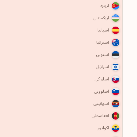
اریتره
ازبکستان
اسپانیا
استرالیا
استونی
اسرائیل
اسلواکی
اسلوونی
اسواتینی
افغانستان
اکوادور