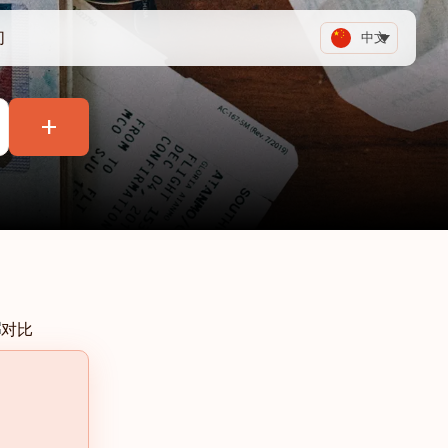
们
中文
+