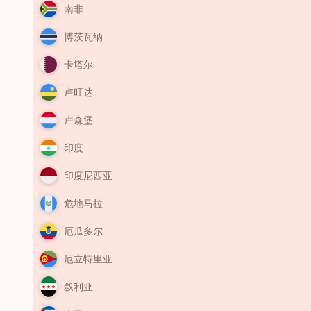
南非
博茨瓦纳
卡塔尔
卢旺达
卢森堡
印度
印度尼西亚
危地马拉
厄瓜多尔
厄立特里亚
叙利亚