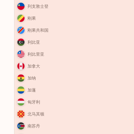
列支敦士登
刚果
刚果共和国
利比亚
利比里亚
加拿大
加纳
加蓬
匈牙利
北马其顿
南苏丹