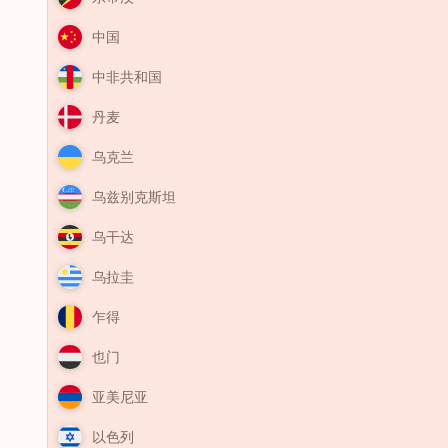
中国
中非共和国
丹麦
乌克兰
乌兹别克斯坦
乌干达
乌拉圭
乍得
也门
亚美尼亚
以色列