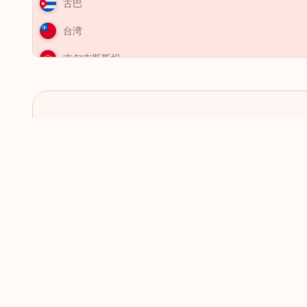
古巴
台湾
吉尔吉斯斯坦
吉布提
哈萨克斯坦
哥伦比亚
检查下个目的地是否需要签
哥斯达黎加
证
喀麦隆
图瓦卢
土库曼斯坦
土耳其
圣卢西亚