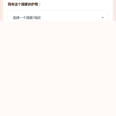
我有这个国家的护照：
需要签证
圣多美和普林西比
选择一个国家/地区
需要签证
圣文森特和格林纳丁斯
需要签证
圣马力诺
我想前往：
需要签证
圭亚那
选择一个国家/地区
需要签证
坦桑尼亚
需要签证
埃及
查看
需要签证
埃塞俄比亚
需要签证
基里巴斯
需要签证
塔吉克斯坦
需要签证
塞内加尔
探索全球护照
需要签证
塞尔维亚