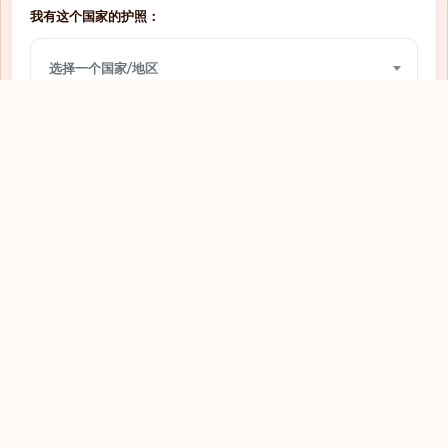
我有这个国家的护照：
需要签证
圣多美和普林西比
选择一个国家/地区
需要签证
圣文森特和格林纳丁斯
需要签证
圣马力诺
我想前往：
需要签证
圭亚那
选择一个国家/地区
需要签证
坦桑尼亚
需要签证
埃及
查看
需要签证
埃塞俄比亚
需要签证
基里巴斯
需要签证
塔吉克斯坦
需要签证
塞内加尔
探索全球护照
需要签证
塞尔维亚