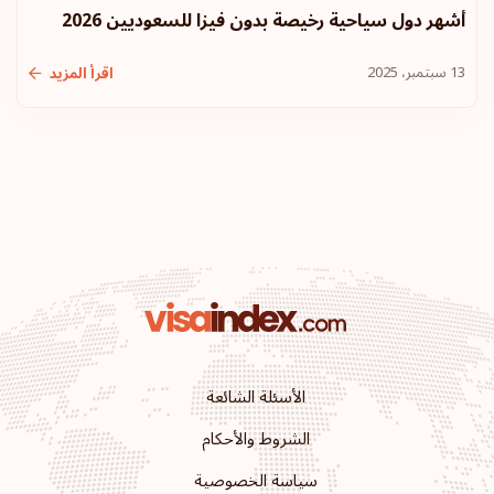
أشهر دول سياحية رخيصة بدون فيزا للسعوديين 2026
الترتيب: 10
وجهة سفر:
183
13 سبتمبر، 2025
اقرأ المزيد
الولايات المتحدة الأمريكية
ليتوانيا
أيسلندا
كرواتيا
أستراليا
الأسئلة الشائعة
الترتيب: 11
وجهة سفر:
180
الشروط والأحكام
موناكو
سياسة الخصوصية