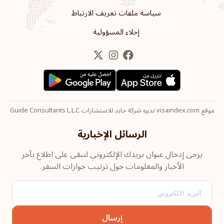
الترتيب: 12
وجهة سفر:
179
سياسة ملفات تعريف الارتباط
رومانيا
إخلاء المسؤولية
الترتيب: 13
وجهة سفر:
178
بلغاريا
الترتيب: 14
وجهة سفر:
177
موقع visaindex.com تديره شركة جايد للاستشارات Guide Consultants L.L.C
هونج كونج
الرسائل الإخبارية
الترتيب: 15
وجهة سفر:
175
يرجى إدخال عنوان بريدك الإلكتروني لتبقى على اطلاع بآخر
الأخبار والمعلومات حول ترتيب جوازات السفر.
قبرص
الترتيب: 16
وجهة سفر:
174
تشيلي